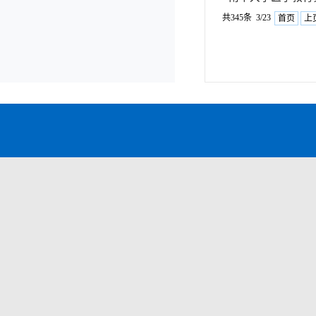
共345条 3/23
首页
上