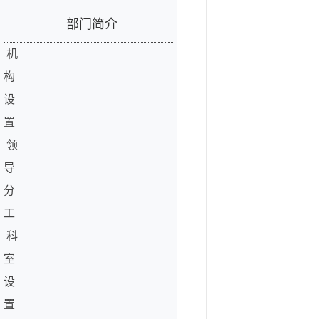
部门简介
机
构
设
置
领
导
分
工
科
室
设
置