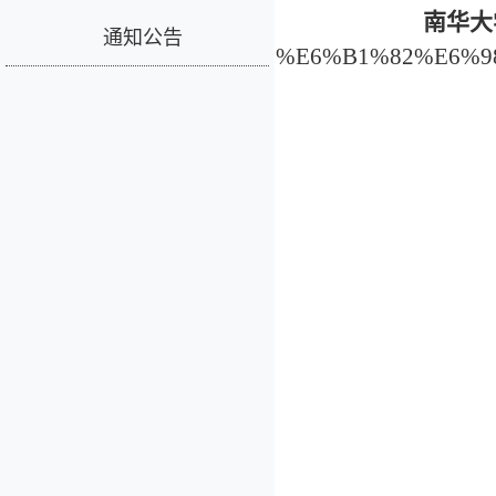
南华大
通知公告
5cca190b6d44&inpvalue=%E6%B1%82%E