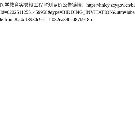
医学教育实验楼工程监测竞价公告链接：
https://hnlcy.zcygov.cn/bi
ionId=62025112551459958&type=BIDDING_INVITATION&utm=luban-pol
de-front.8.a4c18930c9a111f082ea89bcd87b9185