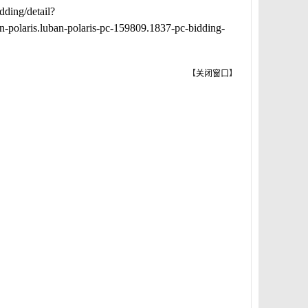
dding/detail?
aris.luban-polaris-pc-159809.1837-pc-bidding-
【
关闭窗口
】