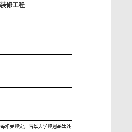
装修工程
》
等相关
规定，
南华大学
规划基建处