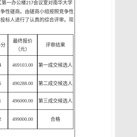
区第一办公楼
会议室
对
南华大学
217
竞争性磋商
。
由
磋商
小组按照
竞争性
有投标人进行了认真的综合评审。
现
最终报价
得分
评审结果
（元）
4
469103.00
第一成交候选人
5
490288.00
第二成交候选人
1
496000.00
第三成交候选人
2
499000.00
合格