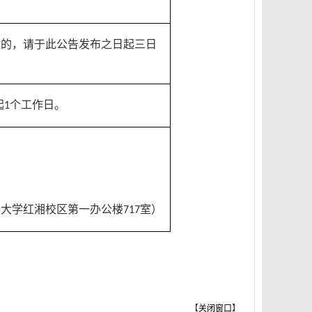
议的，请于此公告发布之日起
三
日
起
个工作日
。
1
华大学红湘校区第一办公楼
室）
717
【
关闭窗口
】