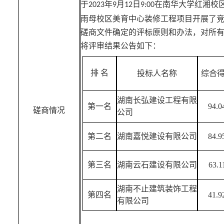
于
年
月
日
在南华大学
红湘校
202
3
9
12
9
:
0
0
雨母校区美育中心装修工程项目开展了
磋商
文件确定的评标原则和办法，对所
将评审结果公告如下：
排
名
投标人名称
综合
湖南长弘建设工程有限
第一名
94.0
磋商情况
公司
第二名
湖南嘉悦建设有限公司
84.9
第三名
湖南云石建设有限公司
63.1
湖南不止建筑装饰工程
第四名
41.9
有限公司