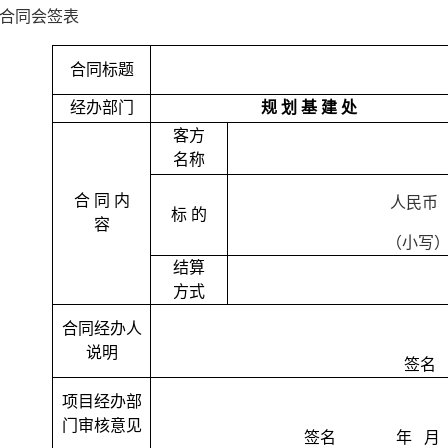
合同会签表
合同标题
经办部门
规 划 基 建 处
客方
名称
合 同 内
人民币
标 的
容
（小写
结算
方式
合同经办人
说明
签名
项目经办部
门审核意见
签名
年
月