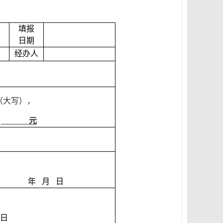
填报
日期
经办人
（大写），
）
元
年
月
日
日