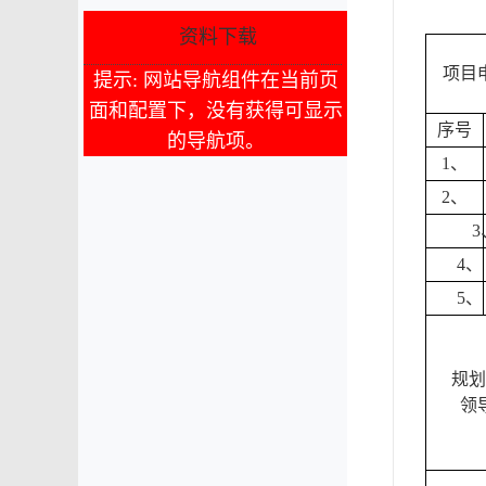
资料下载
项目
提示: 网站导航组件在当前页
面和配置下，没有获得可显示
序号
的导航项。
1
、
2
、
3
4
、
5
、
规划
领