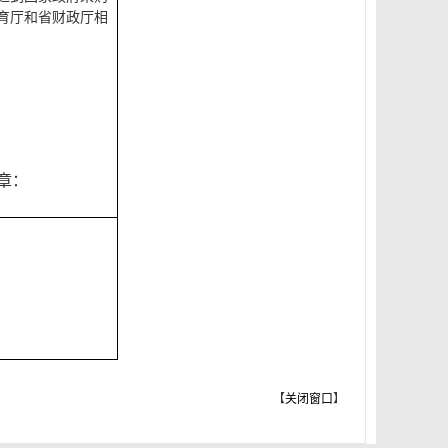
育厅和省财政厅相
章：
【
关闭窗口
】