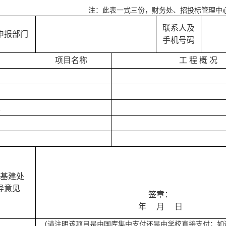
注：此表一式三份，财务处、招投标管理中
联系人及
申报部门
手机号码
项目名称
工
程
概
况
、
基建处
导意见
签章：
年
月
日
（请注明该项目是由国库集中支付还是由学校直接支付；如