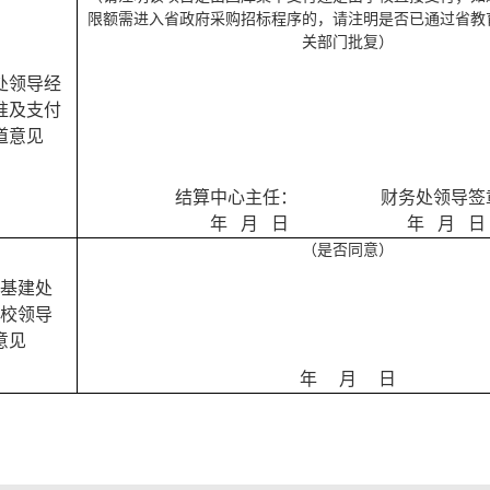
限额需进入省政府采购招标程序的，请注明是否已通过省教
关部门批复）
处领导经
准及支付
道意见
结算中心主任：
财务处领导签
年
月
日
年
月
日
（是否同意）
基建处
校领导
意见
年
月
日